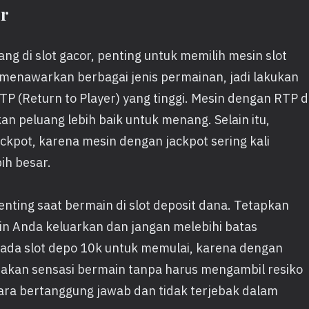
or
 di slot gacor, penting untuk memilih mesin slot
a menawarkan berbagai jenis permainan, jadi lakukan
P (Return to Player) yang tinggi. Mesin dengan RTP d
n peluang lebih baik untuk menang. Selain itu,
ackpot, karena mesin dengan jackpot sering kali
h besar.
nting saat bermain di slot deposit dana. Tetapkan
in Anda keluarkan dan jangan melebihi batas
pada slot depo 10k untuk memulai, karena dengan
sakan sensasi bermain tanpa harus mengambil resiko
ara bertanggung jawab dan tidak terjebak dalam