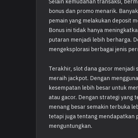
Selain kemudahan transaksi, berm
bonus dan promo menarik. Banyak 
pemain yang melakukan deposit me
Bonus ini tidak hanya meningkatk
putaran menjadi lebih berharga. D
mengeksplorasi berbagai jenis pe
Terakhir, slot dana gacor menjadi 
meraih jackpot. Dengan menggunak
kesempatan lebih besar untuk me
atau gacor. Dengan strategi yang 
menang besar semakin terbuka leba
tetapi juga tentang mendapatkan
menguntungkan.