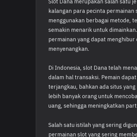
Slot Dana merupakan salah satu je
kalangan para pecinta permainan
menggunakan berbagai metode, te
semakin menarik untuk dimainkan.
permainan yang dapat menghibur
menyenangkan.
Di Indonesia, slot Dana telah men
dalam hal transaksi. Pemain dapa
terjangkau, bahkan ada situs yan
lebih banyak orang untuk mencob
uang, sehingga meningkatkan parti
Salah satu istilah yang sering dig
permainan slot yang sering memb