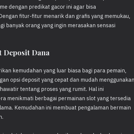
e dengan predikat gacor ini agar bisa
ngan fitur-fitur menarik dan grafis yang memukau,
agi banyak orang yang ingin merasakan sensasi
t Deposit Dana
ikan kemudahan yang luar biasa bagi para pemain,
ngan opsi deposit yang cepat dan mudah menggunaka
awatir tentang proses yang rumit. Hal ini
a menikmati berbagai permainan slot yang tersedia
gu lama. Kemudahan ini membuat pengalaman bermain
n.