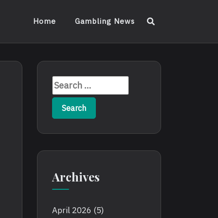
Home
Gambling News
Search
for:
Archives
April 2026
(5)