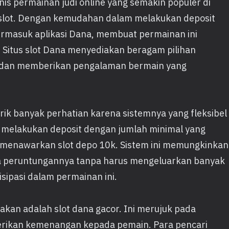
nis permainan judi online yang semakin populer di
 slot. Dengan kemudahan dalam melakukan deposit
rmasuk aplikasi Dana, membuat permainan ini
 Situs slot Dana menyediakan beragam pilihan
 dan memberikan pengalaman bermain yang
arik banyak perhatian karena sistemnya yang fleksibel
t melakukan deposit dengan jumlah minimal yang
g menawarkan slot depo 10k. Sistem ini memungkinkan
a peruntungannya tanpa harus mengeluarkan banyak
sipasi dalam permainan ini.
unakan adalah slot dana gacor. Ini merujuk pada
erikan kemenangan kepada pemain. Para pencari