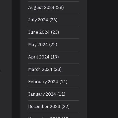
August 2024
(28)
July 2024
(26)
June 2024
(23)
May 2024
(22)
April 2024
(19)
March 2024
(23)
n
February 2024
(11)
January 2024
(11)
December 2023
(22)