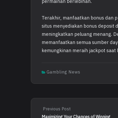
permainan berlebihan.
Terakhir, manfaatkan bonus dan pr
situs menyediakan bonus deposit d
meningkatkan peluang menang. De
memanfaatkan semua sumber daya 
kemungkinan meraih jackpot saat b
Gambling News
Post
Previous Post
Previous
Post:
Maximizing Your Chances of Winning